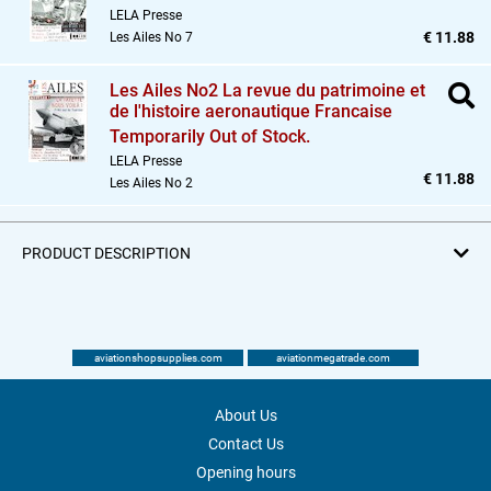
LELA Presse
€ 11.88
Les Ailes No 7
Les Ailes No2 La revue du patrimoine et
de l'histoire aeronautique Francaise
Temporarily Out of Stock.
LELA Presse
€ 11.88
Les Ailes No 2
PRODUCT DESCRIPTION
aviationshopsupplies.com
aviationmegatrade.com
About Us
Contact Us
Opening hours