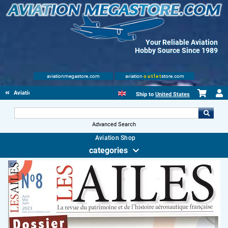
Your Reliable Aviation
Hobby Source Since 1989
aviationmegastore.com
aviation
outlet
store.com
Aviationbooks
Ship to
United States
Advanced Search
Aviation Shop
categories