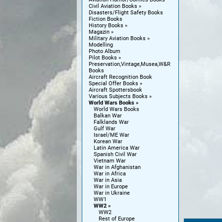
Civil Aviation Books
Disasters/Flight Safety Books
Fiction Books
History Books
Magazin
Military Aviation Books
Modelling
Photo Album
Pilot Books
Preservation,Vintage,Musea,W&R
Books
Aircraft Recognition Book
Special Offer Books
Aircraft Spottersbook
Various Subjects Books
World Wars Books
World Wars Books
Balkan War
Falklands War
Gulf War
Israel/ME War
Korean War
Latin America War
Spanish Civil War
Vietnam War
War in Afghanistan
War in Africa
War in Asia
War in Europe
War in Ukraine
WW1
WW2
WW2
Rest of Europe