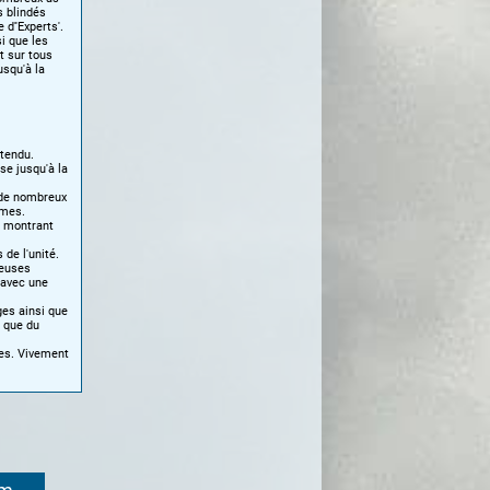
s blindés
d''Experts'.
i que les
t sur tous
usqu'à la
ttendu.
se jusqu'à la
 de nombreux
omes.
, montrant
de l'unité.
reuses
 avec une
ges ainsi que
i que du
ies. Vivement