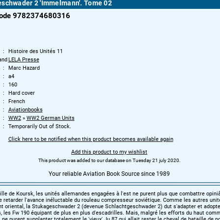
eschwader 2 'Immelmann'. Tome 02
code 9782374680316
Histoire des Unités 11
and
LELA Presse
Marc Hazard
a4
160
Hard cover
French
Aviationbooks
WW2
»
WW2 German Units
Temporarily Out of Stock.
Click here to be notified when this product becomes available again
Add this product to my wishlist
This product was added to our database on Tuesday 21 july 2020.
Your reliable Aviation Book Source since 1989
ille de Koursk, les unités allemandes engagées à l'est ne purent plus que combattre opin
e retarder l'avance inéluctable du rouleau compresseur soviétique. Comme les autres unit
ont oriental, la Stukageschwader 2 (devenue Schlachtgeschwader 2) dut s'adapter et adopte
, les Fw 190 équipant de plus en plus d'escadrilles. Mais, malgré les efforts du haut co
 ne purent supplanter totalement le 'vieux' Ju 87 qui allait rester le cheval de bataille de