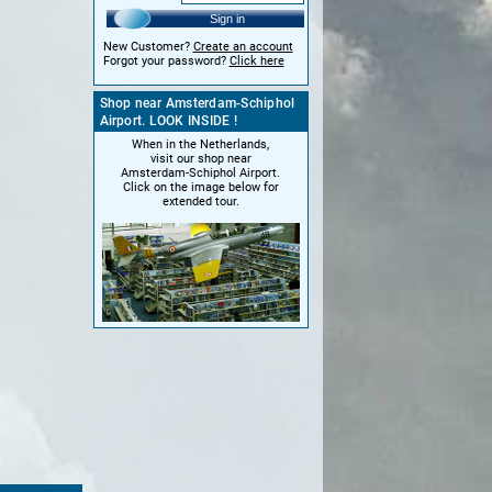
Sign in
New Customer?
Create an account
Forgot your password?
Click here
Shop near Amsterdam-Schiphol
Airport. LOOK INSIDE !
When in the Netherlands,
visit our shop near
Amsterdam-Schiphol Airport.
Click on the image below for
extended tour.