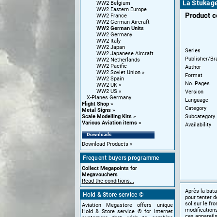
La Stukag
WW2 Belgium
WW2 Eastern Europe
Product 
WW2 France
WW2 German Aircraft
WW2 German Units
WW2 Germany
WW2 Italy
WW2 Japan
Series
WW2 Japanese Aircraft
Publisher/Br
WW2 Netherlands
WW2 Pacific
Author
WW2 Soviet Union
Format
WW2 Spain
No. Pages
WW2 UK
WW2 US
Version
X-Planes Germany
Language
Flight Shop
Category
Metal Signs
Subcategory
Scale Modelling Kits
Various Aviation items
Availability
Downloads
Download Products
Frequent buyers programme
Collect Megapoints for
Megavouchers
Read the conditions...
Après la bata
Hold & Store service ©
pour tenter d
sol sur le fr
Aviation Megastore offers unique
modifications
Hold & Store service © for internet
ces appareils