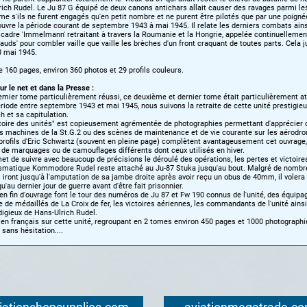
ich Rudel. Le Ju 87 G équipé de deux canons antichars allait causer des ravages parmi le
 s'ils ne furent engagés qu'en petit nombre et ne purent être pilotés que par une poignée 
uvre la période courant de septembre 1943 à mai 1945. Il relate les derniers combats ains
scadre 'Immelmann' retraitant à travers la Roumanie et la Hongrie, appelée continuellemen
hauds' pour combler vaille que vaille les brèches d'un front craquant de toutes parts. Cela j
8 mai 1945.
 160 pages, environ 360 photos et 29 profils couleurs.
ur le net et dans la Presse :
emier tome particulièrement réussi, ce deuxième et dernier tome était particulièrement a
ériode entre septembre 1943 et mai 1945, nous suivons la retraite de cette unité prestigieu
h et sa capitulation.
stoire des unités" est copieusement agrémentée de photographies permettant d'apprécier
es machines de la St.G.2 ou des scènes de maintenance et de vie courante sur les aérodr
profils d'Eric Schwartz (souvent en pleine page) complètent avantageusement cet ouvrage
 de marquages ou de camouflages différents dont ceux utilisés en hiver.
et de suivre avec beaucoup de précisions le déroulé des opérations, les pertes et victoires 
ismatique Kommodore Rudel reste attaché au Ju-87 Stuka jusqu'au bout. Malgré de nomb
 iront jusqu'à l'amputation de sa jambe droite après avoir reçu un obus de 40mm, il volera
u'au dernier jour de guerre avant d'être fait prisonnier.
n fin d'ouvrage font le tour des numéros de Ju 87 et Fw 190 connus de l'unité, des équipa
e de médaillés de La Croix de fer, les victoires aériennes, les commandants de l'unité ains
igieux de Hans-Ulrich Rudel.
e en français sur cette unité, regroupant en 2 tomes environ 450 pages et 1000 photograph
ans hésitation....