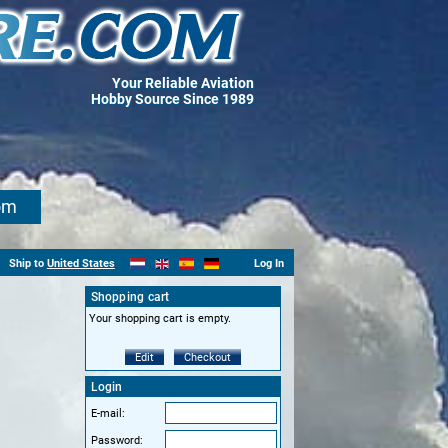
Your Reliable Aviation
Hobby Source Since 1989
om
Ship to
United States
Log In
Shopping cart
Your shopping cart is empty.
Edit
Checkout
Login
E-mail:
Password: