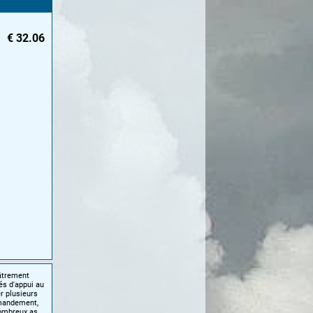
€
32.06
iâtrement
és d'appui au
r plusieurs
mmandement,
 nombreux as