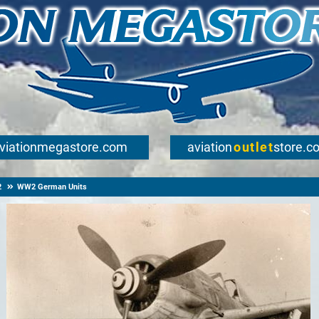
viationmegastore.com
aviation
outlet
store.c
2
WW2 German Units