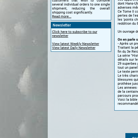
customers that wish to combine
dont Hans-Ulr
several individual orders to one single
adverses même
shipment, reducing the overall
Ce Tome II co
shipping cost significantly.
pertes de l'e
Read more...
les 'points c
reddition du 
Newsletter
Un ouvrage de
Click here to subscribe to our
newsletter
On en parle s
- Après un pr
View latest Weekly Newsletter
Traitant la p
View latest Daily Newsletter
fin du 3e Reic
La série "Hi
détails sur l
29 superbes 
tout un panel
Le texte perm
Le très char
blessures qui
prothèse jusq
Les annexes e
de la centain
parcours prod
Voici la bibl
recommandé s